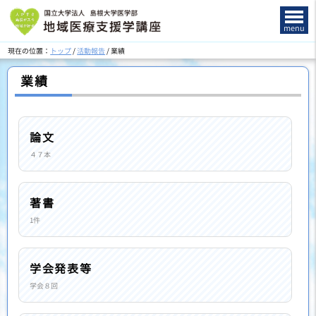
このページの本文へ
menu
現在の位置：
トップ
/
活動報告
/
業績
業績
論文
４７本
著書
1件
学会発表等
学会８回