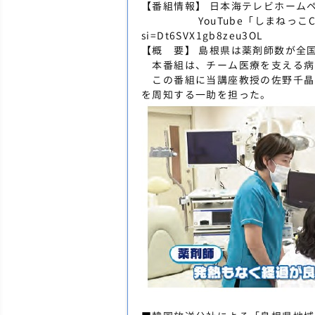
【番組情報】 日本海テレビホームページ：http
YouTube「しまねっこCH」：http
si=Dt6SVX1gb8zeu3OL
【概 要】 島根県は薬剤師数が全
本番組は、チーム医療を支える病
この番組に当講座教授の佐野千晶
を周知する一助を担った。