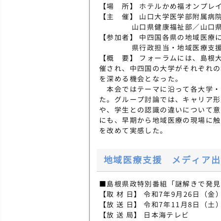
【場 所】 ホテルかめ福オンプレイ
【主 催】 山口大学医学部附属病
山口県健康福祉部／山口県地
【参加者】 中四国各県の地域医療
県行政担当・地域医療支援セン
【概 要】 フォーラムには、島根
催され、中四国の大学がそれぞれの
を深める機会となった。
本会ではテーマに沿って各大学・
た。グループ討論では、キャリア形
や、学生との認識の違いについて意
にも、早期から地域医療の現場に触
を改めて実感した。
地域医療支援 メディア出
■島根県政特別番組「謎解きで発見
【取 材 日】 令和7年9月26日（金
【放 送 日】 令和7年11月8日（土）
【放 送 局】 日本海テレビ