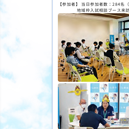
【参加者】 当日参加者数：284名（
地域枠入試相談ブース来訪者31