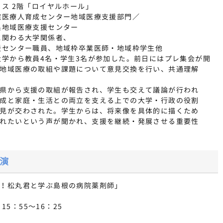
ス 2階「ロイヤルホール」
院医療人育成センター地域医療支援部門／
域医療支援センター
に関わる大学関係者、
ター職員、地域枠卒業医師・地域枠学生他
大学から教員4名・学生3名が参加した。前日にはプレ集会が開
地域医療の取組や課題について意見交換を行い、共通理解
県から支援の取組が報告され、学生も交えて議論が行われ
成と家庭・生活との両立を支える上での大学・行政の役割
見が交わされた。学生からは、将来像を具体的に描くため
れたいという声が聞かれ、支援を継続・発展させる重要性
演
！松丸君と学ぶ島根の病院薬剤師」
）
15：55～16：25