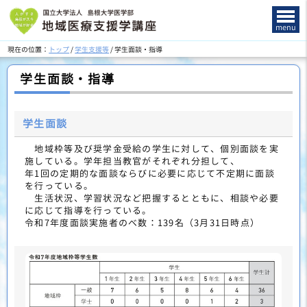
このページの本文へ
menu
現在の位置：
トップ
/
学生支援等
/
学生面談・指導
学生面談・指導
学生面談
地域枠等及び奨学金受給の学生に対して、個別面談を実
施している。学年担当教官がそれぞれ分担して、
年1回の定期的な面談ならびに必要に応じて不定期に面談
を行っている。
生活状況、学習状況など把握するとともに、相談や必要
に応じて指導を行っている。
令和7年度面談実施者のべ数：139名（3月31日時点）