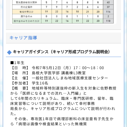
キャリア指導
キャリアガイダンス（キャリア形成プログラム説明会）
■1年生
【日 時】 令和7年5月12日（月）17：00～18：00
【場 所】 島根大学医学部 講義棟L3教室
【主 催】 一般社団法人しまね地域医療支援センター
【参加者】 学生16名
【概 要】 地域枠等特別選抜枠の新入生を対象に佐野教授
から「医師になるまでの流れ―入門編」と
して6年間のカリキュラム、臨床・専門医研修、留年、臨
床実習等について説明があり、続いて幸村事務
局長から、キャリア形成プログラムについて説明が行われ
た。
その後、専攻医1年目で病理診断科の床並亜有子先生か
ら「病理は画像や検査結果といった無機質