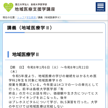
このページの本文へ
menu
現在の位置：
トップ
/
学生教育
/
講義（地域医療学Ⅱ）
講義（地域医療学Ⅱ）
地域医療学Ⅱ
【期 日】 令和8年1月6日（火）～令和8年1月22日
（木）
令和5年度より、地域医療の学びの継続をはかるため医
学科2年生を対象に地域医療学Ⅱの
授業を開講している。今年度は14コマの一つの単元として
行った。前半は島根大学医学部『有
終会』の方々にお話を伺い、価値観や生き方についてヒス
トリーテイキングをおこなった。後半
はプレホスピタルについて学び、BLS演習を行った。大学
の中だけでは地域医療は完結しない