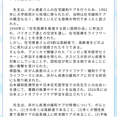
先生は、がん患者さんの在宅緩和ケアを行うため、1992
年に大学病院から地域に移られたが、当時は在宅緩和ケア
の概念もなく、東京といえども皆無の時代であったと話さ
れた。
1994年に『在宅医療を推進する若い医師の会』に参加さ
れ、パイオニア達との交流を通し、在宅医療をライフワー
クにすることを決意された。
しかし、在宅患者さんの9割は高齢者で、高齢者をどのよ
うに見ればよいのか困惑されたそうである。
そんな中、アメリカで開催された『ミシガン老年医学セミ
ナー』に参加する機会を得られ、ホスピスが非がん疾患を
対象にしていることや、認知症が死に至る病であることに
強い衝撃を受けられた。
帰国後、非がん疾患のエンドオブライフケア・緩和ケアを
ライフワークと決め、非がん疾患の緩和ケアに対する研究
にも取り組まれた。
日本緩和医療学会や日本在宅医学会での先生方との出会い
を通じて、書籍の執筆やテキストを出版され、2016年には
日本エンドオブライフケア学会を設立されている。
先生は、非がん疾患の緩和ケアの特徴について、がんと
比べ、(1)その多くは高齢者であること、(2)多くが慢性疾
患で長期ケアの延長線上に終末期ケアがあること、(3)予後