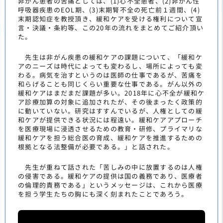
非がん患者の苦痛としては、(1)心不全患者、(2)非がん性
呼吸器疾患のEOL期、(3)末期腎不全の死亡前１週間、(4)
末期認知症を教授頂き、緩和ケアを受ける権利について宣
言・決議・条約等、この20年の流れをまとめてご紹介頂い
た。
先生は非がん疾患の緩和ケアの課題について、「緩和ケ
アのニーズは時代によっても変わるし、場所によっても変
わる。病気を治すというのは医師の仕事であるが、苦痛を
和らげることも同じくらい重要な仕事である。がん以外の
緩和ケアはまだまだ課題が多い。2018年に心不全が緩和ケ
ア診療加算の対象に追加されたが、その後まったく政策的
に動いていない。研究はすすんでいるが、人権としての緩
和ケアが提供できる状況には程遠い。緩和ケアアプローチ
を医療現場に浸透させるための教育・研修、プライマリな
緩和ケアを担う総合医の育成、緩和ケアを推進するための
根拠となる法整備が必要である。」と話された。
先生が重ねて話された「苦しみの中に放置するのは人権
の侵害である。緩和ケアの提供は国の義務であり、医療者
の倫理的責務である」というメッセージは、これから医療
を担う学生たちの胸にも深く刻まれたことであろう。