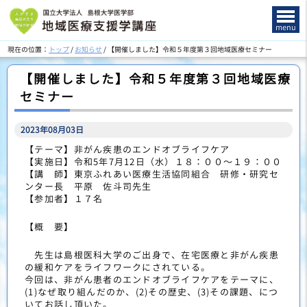
このページの本文へ
menu
現在の位置：
トップ
/
お知らせ
/
【開催しました】令和５年度第３回地域医療セミナー
【開催しました】令和５年度第３回地域医療
セミナー
2023年08月03日
【テーマ】非がん疾患のエンドオブライフケア
【実施日】令和5年7月12日（水）１８：００～１９：００
【講 師】東京ふれあい医療生活協同組合 研修・研究セ
ンター長 平原 佐斗司先生
【参加者】１７名
【概 要】
先生は島根医科大学のご出身で、在宅医療と非がん疾患
の緩和ケアをライフワークにされている。
今回は、非がん患者のエンドオブライフケアをテーマに、
(1)なぜ取り組んだのか、(2)その歴史、(3)その課題、につ
いてお話し頂いた。