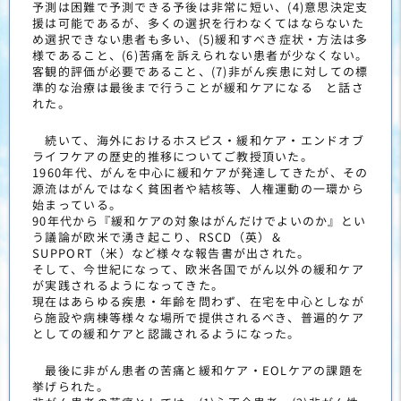
予測は困難で予測できる予後は非常に短い、(4)意思決定支
援は可能であるが、多くの選択を行わなくてはならないた
め選択できない患者も多い、(5)緩和すべき症状・方法は多
様であること、(6)苦痛を訴えられない患者が少なくない。
客観的評価が必要であること、(7)非がん疾患に対しての標
準的な治療は最後まで行うことが緩和ケアになる と話さ
れた。
続いて、海外におけるホスピス・緩和ケア・エンドオブ
ライフケアの歴史的推移についてご教授頂いた。
1960年代、がんを中心に緩和ケアが発達してきたが、その
源流はがんではなく貧困者や結核等、人権運動の一環から
始まっている。
90年代から『緩和ケアの対象はがんだけでよいのか』とい
う議論が欧米で湧き起こり、RSCD（英）＆
SUPPORT（米）など様々な報告書が出された。
そして、今世紀になって、欧米各国でがん以外の緩和ケア
が実践されるようになってきた。
現在はあらゆる疾患・年齢を問わず、在宅を中心としなが
ら施設や病棟等様々な場所で提供されるべき、普遍的ケア
としての緩和ケアと認識されるようになった。
最後に非がん患者の苦痛と緩和ケア・EOLケアの課題を
挙げられた。