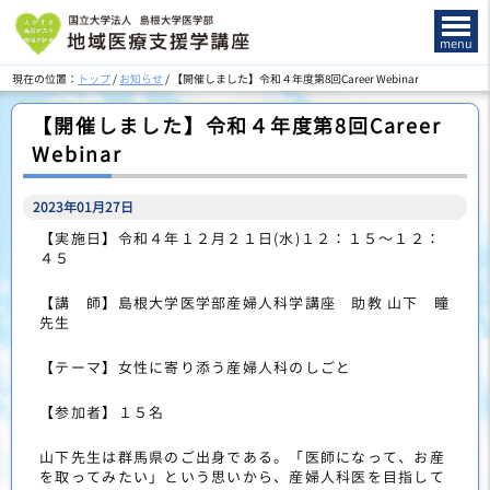
このページの本文へ
menu
現在の位置：
トップ
/
お知らせ
/
【開催しました】令和４年度第8回Career Webinar
【開催しました】令和４年度第8回Career
Webinar
2023年01月27日
【実施日】令和４年１２月２１日(水)１２：１５～１２：
４５
【講 師】島根大学医学部産婦人科学講座 助教 山下 瞳
先生
【テーマ】女性に寄り添う産婦人科のしごと
【参加者】１５名
山下先生は群馬県のご出身である。「医師になって、お産
を取ってみたい」という思いから、産婦人科医を目指して