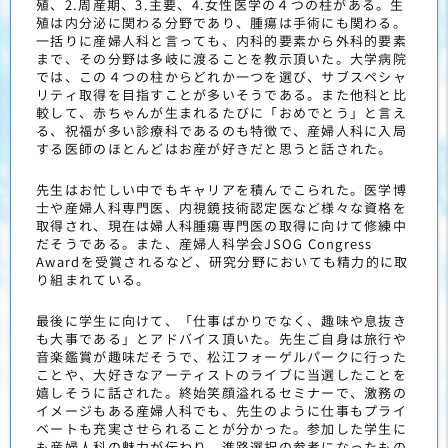
殖、2.周産期、3.主要、4.女性医学の４つの柱がある。生
殖は内分泌に関わる分野であり、腫瘍は手術にも関わる。
一括りに産婦人科と言っても、内科的要素から外科的要素
まで、その分野は多岐に渡ることを教示頂いた。大学病院
では、この４つの柱からどれか一つを選び、サブスペシャ
リティ取得を目指すことが多いそうである。また他科と比
較して、赤ちゃんが生まれるたびに「おめでとう」と言え
る、祝福が多い診療科であるのも特徴で、産婦人科に入局
する医師のほとんどはお産が好きだと思うと話された。
先生はお忙しい中でもキャリアを積んでこられた。医学博
士や産婦人科専門医、内視鏡技術認定医など様々な資格を
取得され、現在は婦人科腫瘍専門医の取得に向けて修練中
だそうである。また、産婦人科学会JSOG Congress
Awardを受賞されるなど、研究分野においても精力的に取
り組まれている。
最後に学生に向けて、「仕事ばかりでなく、趣味や息抜き
も大事である」とアドバイス頂いた。先生ご自身は旅行や
音楽鑑賞が趣味だそうで、松江フォーゲルパークに行った
ことや、大好きなアーティストのライブに当選したことを
嬉しそうに話された。終始笑顔溢れるセミナーで、激務の
イメージもある産婦人科でも、先生のように仕事もプライ
ベートも充実させられることが分かった。参加した学生に
も産婦人科の魅力が伝わり、進路選択の参考になったもの