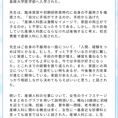
島根大学医学部へ入学された。
先生は、臨床実習や初期研修医時代に自身の不器用さを痛
感され、「自分に手術ができるのか。手術から逃げた
い」、「産婦人科医は激務なイメージで、家庭の両立がで
きるのか」と不安になったそうである。しかし、元々目指
していた産婦人科医にならなければ後悔すると考え、初志
貫徹で産婦人科に入局された。
先生はご自身の不器用な一面について、「人間、経験をつ
めば何とかなる。むしろ、ずっと下手でいる方が逆に難し
いと実感している。手術の件数が増え、練習を重ねるうち
に、少しずつでも上手になる。今では手術が好きになっ
た」とこれまでの経験を振り返られた。また、家庭との両
立については、「正直忙しい時もあるが、今後働き方改革
が進むと期待している。家庭がある人は、パートナーとし
っかり相談しながら決めてもらえばいいと思う」と話され
た。
続いて、産婦人科の仕事について、女性のライフステージ
をまとめたグラフを用いて説明頂いた。概ね10歳頃に初経
を迎えて以降、妊娠・出産、更年期～閉経、老年期まで、
産婦人科に関わる機会は多く、女性に一番身近な診療科と
言っても過言ではないと話された。産婦人科には、1.生