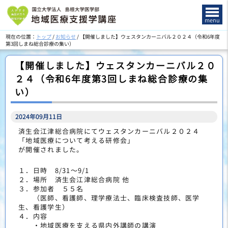
このページの本文へ
menu
現在の位置：
トップ
/
お知らせ
/
【開催しました】ウェスタンカーニバル２０２４（令和6年度
第3回しまね総合診療の集い）
【開催しました】ウェスタンカーニバル２０
２４（令和6年度第3回しまね総合診療の集
い）
2024年09月11日
済生会江津総合病院にてウェスタンカーニバル２０２４
「地域医療について考える研修会」
が開催されました。
１．日時 8/31～9/1
２．場所 済生会江津総合病院 他
３．参加者 ５５名
（医師、看護師、理学療法士、臨床検査技師、医学
生、看護学生）
４．内容
・地域医療を支える県内外講師の講演