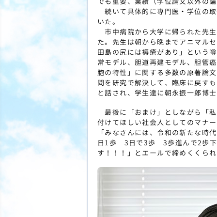
でも重要、業績（学位論文以外の論
続いて具体的に専門医・学位の取
いた。
市中病院から大学に帰られた先生
た。先生は朝から晩までアニマルセ
田島の尻には褥瘡があり」という噂
常モデル、胆道再建モデル、胆管癌
胞の特性」に関する多数の原著論文
問を研究で解決して、臨床に戻すも
と話され、学生達に朝永振一郎博士
最後に「おまけ」としながら「私
付けてほしい社会人としてのマナー
「みなさんには、令和の新たな時代
日1歩 3日で3歩 3歩進んで2
す！！！」とエールで締めくくられ