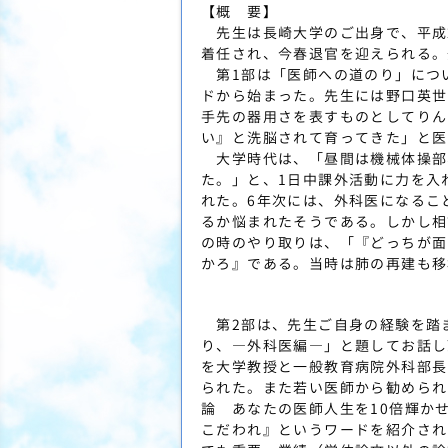
【概 要】
先生は長崎大学のご出身で、平成
着任され、今春退官を迎えられる。
第1部は「医師への道のり」につ
ドから始まった。先生には野口英世
手先の器用さを表すものとしてりん
い』と洗脳されて育ってきた」と医
大学時代は、「昼間は機械体操部
た。」と、1日中課外活動に力を入
れた。6年次には、外科医になるこ
るか悩まれたそうである。しかし相
の時のやり取りは、「『どっちが面
かろ』である。当時は肺の再建も移
第2部は、先生ご自身の経験を踏
り、―外科医編―」と題してお話し
を大学教授と一般教育病院外科部長
られた。また若い医師から勧められ
論 あなたの医師人生を10倍輝か
こだわれ』というワードを紹介され