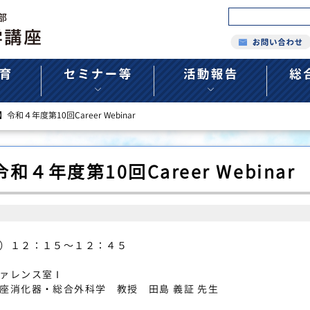
和４年度第10回Career Webinar
４年度第10回Career Webinar
）１２：１５～１２：４５
ァレンス室Ⅰ
座消化器・総合外科学 教授 田島 義証 先生