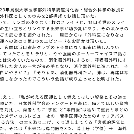
23年島根大学医学部外科学講座消化器・総合外科学の教授に
外科医としての歩みを2部構成でお話し頂いた。
いて、リンゴの皮をむく1枚のスライドと、野口英世のスライ
の生い立ちとリンクする出来事が幼少期にあり、その頃からの
ごの皮むきを紹介された。「周囲からは『外科医になりなさ
師への道のり第1歩のエピソードをお聞かせ頂いた。
、夜間は浜口雀荘クラブの正会員になり麻雀に勤しんでい
れていたことをサラリと、やや強面のポーカーフェイスで話さ
とは決めていたものの、消化器外科にするか、呼吸器外科にす
談した友人の一言が決め手となり、消化器外科に進まれた。そ
白いやろか？』『そりゃあ、消化器外科たい。肺は、再建はな
植もなかったのでこういう会話が成り立ったと説明された。
まえて、「私が考える医師として備えてほしい資格とその道の
頂いた。日本外科学会のアンケートを基に、備えてほしい資格
を対比し、両者ともに“学位”と“専門医”は極めて重要とまとめ
たメディカルレビュー社の「若手医師のためのキャリアパス
せる方法」の本を取り上げ、くり返し出てくる『客観的評価に
た。それは「出来れば専門医を3つ、博士号（学位）→ 海外