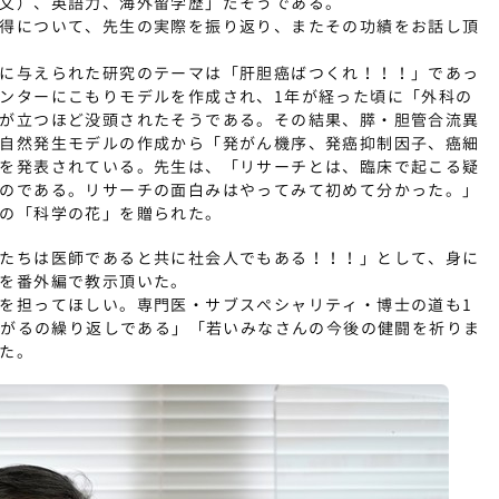
文）、英語力、海外留学歴」だそうである。
得について、先生の実際を振り返り、またその功績をお話し頂
に与えられた研究のテーマは「肝胆癌ばつくれ！！！」であっ
ンターにこもりモデルを作成され、1年が経った頃に「外科の
が立つほど没頭されたそうである。その結果、膵・胆管合流異
自然発生モデルの作成から「発がん機序、発癌抑制因子、癌細
を発表されている。先生は、「リサーチとは、臨床で起こる疑
のである。リサーチの面白みはやってみて初めて分かった。」
の「科学の花」を贈られた。
たちは医師であると共に社会人でもある！！！」として、身に
を番外編で教示頂いた。
を担ってほしい。専門医・サブスぺシャリティ・博士の道も1
歩下がるの繰り返しである」「若いみなさんの今後の健闘を祈りま
た。