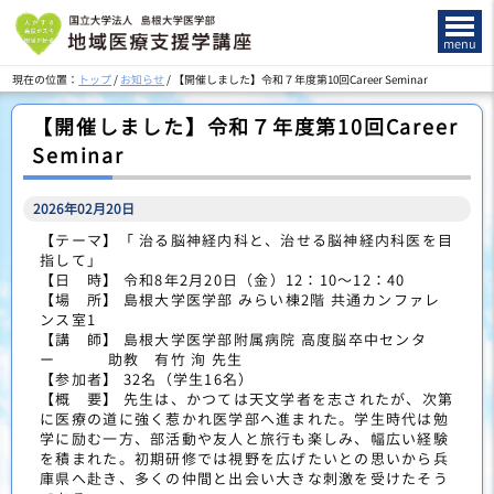
このページの本文へ
menu
現在の位置：
トップ
/
お知らせ
/
【開催しました】令和７年度第10回Career Seminar
【開催しました】令和７年度第10回Career
Seminar
2026年02月20日
【テーマ】「 治る脳神経内科と、治せる脳神経内科医を目
指して」
【日 時】 令和8年2月20日（金）12：10～12：40
【場 所】 島根大学医学部 みらい棟2階 共通カンファレ
ンス室1
【講 師】 島根大学医学部附属病院 高度脳卒中センタ
ー 助教 有竹 洵 先生
【参加者】 32名（学生16名）
【概 要】 先生は、かつては天文学者を志されたが、次第
に医療の道に強く惹かれ医学部へ進まれた。学生時代は勉
学に励む一方、部活動や友人と旅行も楽しみ、幅広い経験
を積まれた。初期研修では視野を広げたいとの思いから兵
庫県へ赴き、多くの仲間と出会い大きな刺激を受けたそう